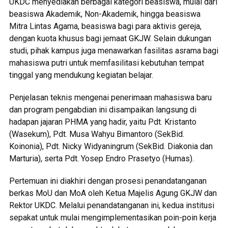
UKDC menyediakan berbagai kategori beasiswa, mulai dari
beasiswa Akademik, Non-Akademik, hingga beasiswa
Mitra Lintas Agama, beasiswa bagi para aktivis gereja,
dengan kuota khusus bagi jemaat GKJW. Selain dukungan
studi, pihak kampus juga menawarkan fasilitas asrama bagi
mahasiswa putri untuk memfasilitasi kebutuhan tempat
tinggal yang mendukung kegiatan belajar.
Penjelasan teknis mengenai penerimaan mahasiswa baru
dan program pengabdian ini disampaikan langsung di
hadapan jajaran PHMA yang hadir, yaitu Pdt. Kristanto
(Wasekum), Pdt. Musa Wahyu Bimantoro (SekBid.
Koinonia), Pdt. Nicky Widyaningrum (SekBid. Diakonia dan
Marturia), serta Pdt. Yosep Endro Prasetyo (Humas).
Pertemuan ini diakhiri dengan prosesi penandatanganan
berkas MoU dan MoA oleh Ketua Majelis Agung GKJW dan
Rektor UKDC. Melalui penandatanganan ini, kedua institusi
sepakat untuk mulai mengimplementasikan poin-poin kerja