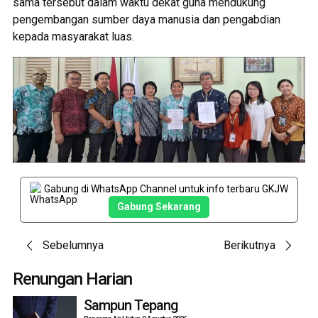
sama tersebut dalam waktu dekat guna mendukung
pengembangan sumber daya manusia dan pengabdian
kepada masyarakat luas.
Gabung di WhatsApp Channel untuk info terbaru GKJW
Gabung Sekarang
Post
Sebelumnya
Berikutnya
navigation
Renungan Harian
Sampun Tepang