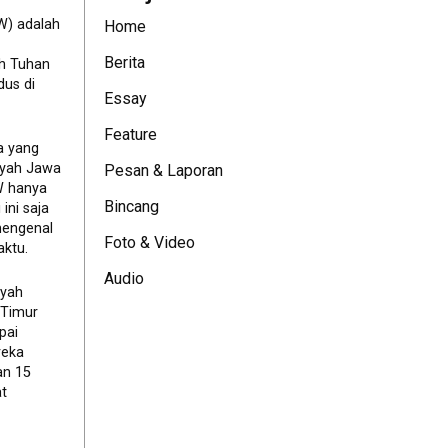
W) adalah
Home
Berita
eh Tuhan
dus di
Essay
Feature
a yang
ayah Jawa
Pesan & Laporan
JW hanya
Bincang
ini saja
mengenal
Foto & Video
ktu.
Audio
ayah
 Timur
pai
reka
an 15
t