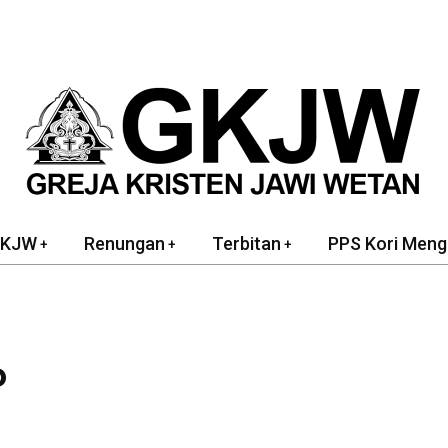
GKJW
Renungan
Terbitan
PPS Kori Meng
P