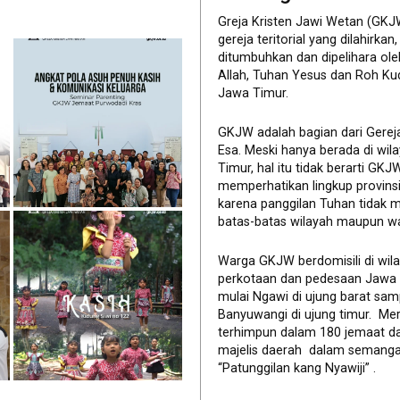
Greja Kristen Jawi Wetan (GKJ
gereja teritorial yang dilahirkan,
ditumbuhkan dan dipelihara ol
Allah, Tuhan Yesus dan Roh Ku
Jawa Timur.
GKJW adalah bagian dari Gerej
Esa. Meski hanya berada di wil
Timur, hal itu tidak berarti GK
memperhatikan lingkup provinsi 
karena panggilan Tuhan tidak 
batas-batas wilayah maupun wa
Warga GKJW berdomisili di wil
perkotaan dan pedesaan Jawa
mulai Ngawi di ujung barat sam
Banyuwangi di ujung timur. Me
terhimpun dalam 180 jemaat d
majelis daerah dalam semanga
“Patunggilan kang Nyawiji” .