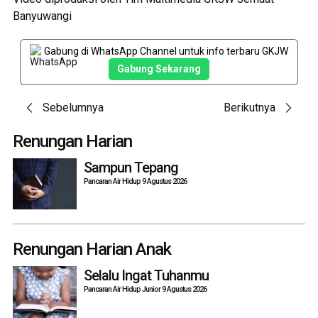
Banyuwangi
Gabung di WhatsApp Channel untuk info terbaru GKJW
Gabung Sekarang
Post
Sebelumnya
Berikutnya
navigation
Renungan Harian
Sampun Tepang
Pancaran Air Hidup 9 Agustus 2026
Renungan Harian Anak
Selalu Ingat Tuhanmu
Pancaran Air Hidup Junior 9 Agustus 2026