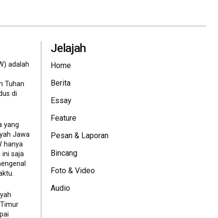
Jelajah
W) adalah
Home
Berita
eh Tuhan
dus di
Essay
Feature
a yang
ayah Jawa
Pesan & Laporan
JW hanya
Bincang
ini saja
mengenal
Foto & Video
ktu.
Audio
ayah
 Timur
pai