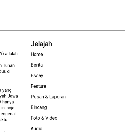
Jelajah
W) adalah
Home
Berita
eh Tuhan
dus di
Essay
Feature
a yang
ayah Jawa
Pesan & Laporan
JW hanya
Bincang
ini saja
mengenal
Foto & Video
ktu.
Audio