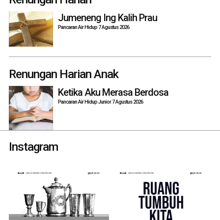
navigation
Jumeneng Ing Kalih Prau
Pancaran Air Hidup 7 Agustus 2026
Renungan Harian Anak
Ketika Aku Merasa Berdosa
Pancaran Air Hidup Junior 7 Agustus 2026
Instagram