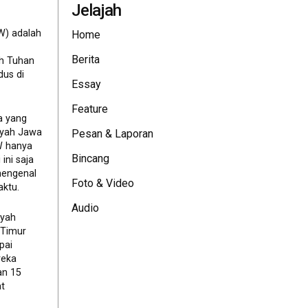
Jelajah
W) adalah
Home
Berita
eh Tuhan
dus di
Essay
Feature
a yang
ayah Jawa
Pesan & Laporan
JW hanya
Bincang
ini saja
mengenal
Foto & Video
ktu.
Audio
ayah
 Timur
pai
reka
an 15
t