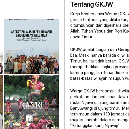
Tentang GKJW
Greja Kristen Jawi Wetan (GKJ
gereja teritorial yang dilahirkan,
ditumbuhkan dan dipelihara ol
Allah, Tuhan Yesus dan Roh Ku
Jawa Timur.
GKJW adalah bagian dari Gerej
Esa. Meski hanya berada di wil
Timur, hal itu tidak berarti GK
memperhatikan lingkup provinsi 
karena panggilan Tuhan tidak 
batas-batas wilayah maupun wa
Warga GKJW berdomisili di wil
perkotaan dan pedesaan Jawa
mulai Ngawi di ujung barat sam
Banyuwangi di ujung timur. Me
terhimpun dalam 180 jemaat d
majelis daerah dalam semanga
“Patunggilan kang Nyawiji” .