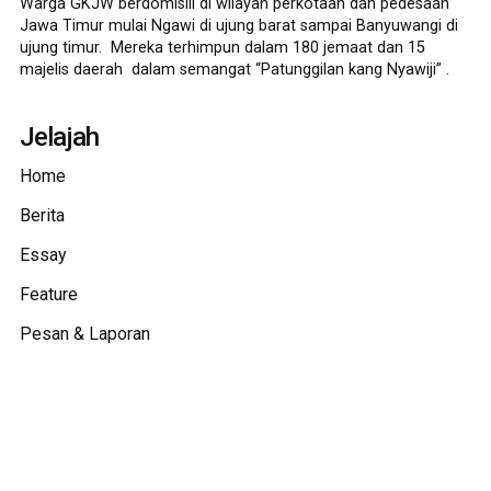
Warga GKJW berdomisili di wilayah perkotaan dan pedesaan
Jawa Timur mulai Ngawi di ujung barat sampai Banyuwangi di
ujung timur. Mereka terhimpun dalam 180 jemaat dan 15
majelis daerah dalam semangat “Patunggilan kang Nyawiji” .
Jelajah
Home
Berita
Essay
Feature
Pesan & Laporan
Bincang
Foto & Video
Audio