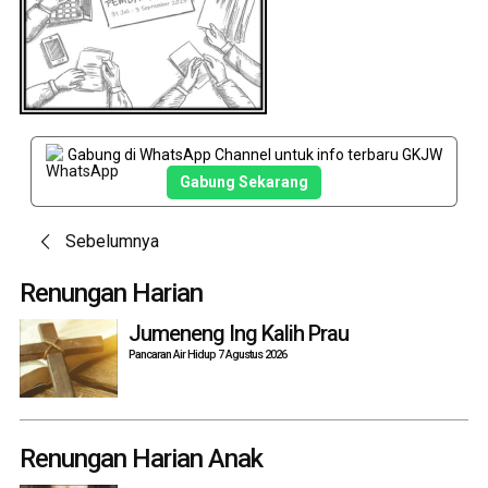
Gabung di WhatsApp Channel untuk info terbaru GKJW
Gabung Sekarang
Post
Sebelumnya
navigation
Renungan Harian
Jumeneng Ing Kalih Prau
Pancaran Air Hidup 7 Agustus 2026
Renungan Harian Anak