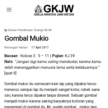
by
Dewan Pembinaan Teologi GKJW
Gombal Mukio
Renungan Harian
17 April 2017
Bacaan
: Kolose 3 : 5 – 11 |
Pujian
: KJ 39
Nats
:
“Jangan lagi kamu saling mendustai, karena kamu
telah menanggalkan manusia lama serta kelakuannya.”
[ayat 9]
Gombal mukio itu semacam kain lap yang dipakai terus-
menerus sampai lap itu menjadi sangat kotor, robek sana-
sini, karena terus dipakai tanpa dirawat. Sebuah gombal
menjadi mukio karena saking banyaknya kotoran yang
menempel di gombal itu. Ah, sudah gombal… mukio lagi,