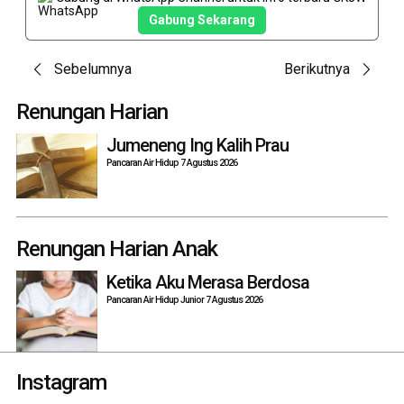
Gabung Sekarang
Post
Sebelumnya
Berikutnya
navigation
Renungan Harian
Jumeneng Ing Kalih Prau
Pancaran Air Hidup 7 Agustus 2026
Renungan Harian Anak
Ketika Aku Merasa Berdosa
Pancaran Air Hidup Junior 7 Agustus 2026
Instagram