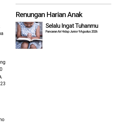
Renungan Harian Anak
Selalu Ingat Tuhanmu
k
Pancaran Air Hidup Junior 9 Agustus 2026
na
ung
0
,
 23
ono