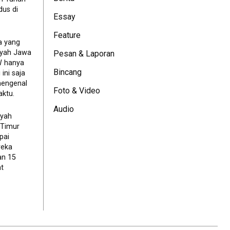
dus di
Essay
Feature
a yang
ayah Jawa
Pesan & Laporan
JW hanya
Bincang
ini saja
mengenal
Foto & Video
ktu.
Audio
ayah
 Timur
pai
reka
an 15
t