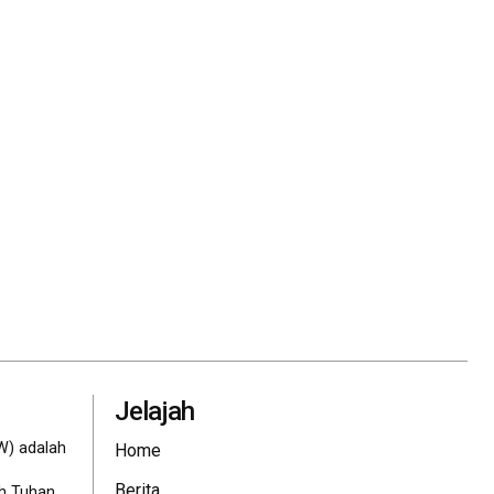
Jelajah
W) adalah
Home
Berita
eh Tuhan