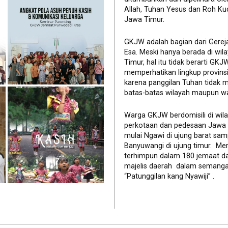
Allah, Tuhan Yesus dan Roh Ku
Jawa Timur.
GKJW adalah bagian dari Gerej
Esa. Meski hanya berada di wil
Timur, hal itu tidak berarti GK
memperhatikan lingkup provinsi 
karena panggilan Tuhan tidak 
batas-batas wilayah maupun wa
Warga GKJW berdomisili di wil
perkotaan dan pedesaan Jawa
mulai Ngawi di ujung barat sam
Banyuwangi di ujung timur. Me
terhimpun dalam 180 jemaat d
majelis daerah dalam semanga
“Patunggilan kang Nyawiji” .